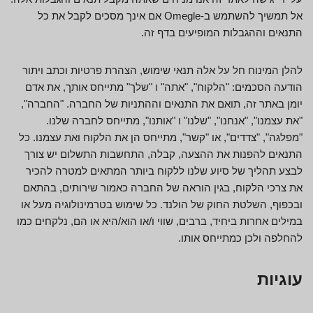
אל תמשיך להשתמש ב-Omegle אם אינך מסכים לקבל את כל
התנאים וההגבלות המופיעים בדף זה.
להלן המינוח חל על אלה תנאי שימוש, הצהרת פרטיות וכתב ויתור
הודעה הסכמים: "הלקוח", "אתה" ו "שלך" מתייחס אותך, את אדם
יומן באתר זה, תואם את התנאים וההתניות של החברה. "החברה",
"את עצמנו", "אנחנו", "שלנו" ו "אותנו", מתייחס לחברה שלנו.
"מפלגה", "צדדים", או "קשר", מתייחס הן את הלקוח ואת עצמנו. כל
התנאים להפנות את ההצעה, קבלה, התחשבות התשלום יש צורך
לבצע תהליך של סיוע שלנו ללקוח ביותר המתאים למטרה להכיר
את צרכי הלקוח, בגין הוראה של החברה כאמור שירותים, בהתאם
ובכפוף, השלטת החוק של הולנד. כל שימוש בטרמינולוגיה מעל או
במילים אחרות ביחיד, ברבים, שווי ו/או הוא/היא או הם, נלקחים כמו
להחלפה ולכן כמתייחס אותו.
עוגיות