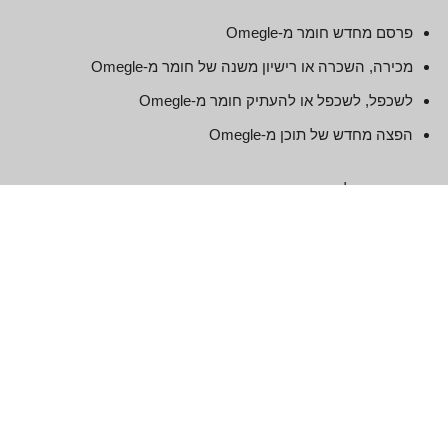
פרסם מחדש חומר מ-Omegle
מכירה, השכרה או רישיון משנה של חומר מ-Omegle
לשכפל, לשכפל או להעתיק חומר מ-Omegle
הפצה מחדש של תוכן מ-Omegle
הסכם זה תחל במועד הסכם זה.
חלקים מאתר זה מציעים הזדמנות למשתמשים לפרסם ולהחליף
דעות ומידע באזורים מסוימים באתר. Omegle אינו מסנן, עורך,
מפרסם או סוקר תגובות לפני נוכחותן באתר. הערות אינן משקפות
את הדעות והדעות של Omegle, סוכניה ו/או השותפים שלה. הערות
משקפות את הדעות והדעות של האדם שמפרסם את דעותיו ודעותיו.
ככל שהחוקים החלים יתאפשרו, Omegle לא תישא באחריות
להערות או לכל אחריות, נזקים או הוצאות שנגרמו ו/או נגרמו כתוצאה
מכל שימוש ו/או פרסום ו/או הופעתן של ההערות בנושא זה. אֲתַר
אִינטֶרנֶט.