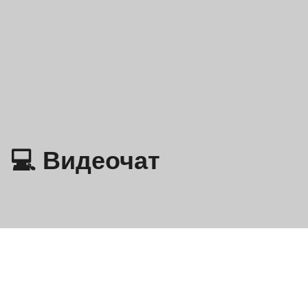
💻 Видеочат
Omegle
- Онлайн-видеочат с незнакомцами!
Политика конфиденциальности
Условия и положения
EN
FR
DE
IT
ES
NL
DA
FI
NB
SV