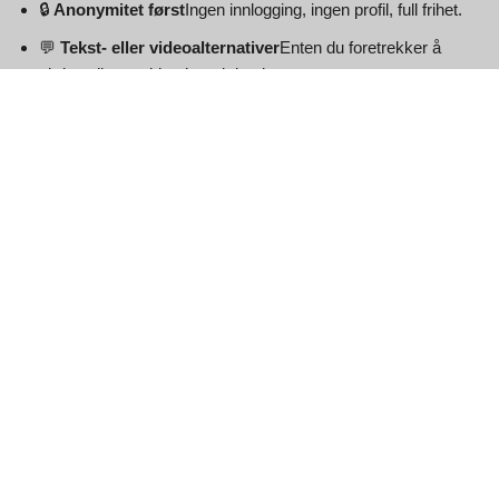
🔒
Anonymitet først
Ingen innlogging, ingen profil, full frihet.
💬
Tekst- eller videoalternativer
Enten du foretrekker å
skrive eller snakke, har vi det du trenger.
🚀
Rask matching
Bli paret umiddelbart for én-til-én-chat.
📱
Mobilvennlig
Chat enkelt på telefonen, nettbrettet eller
datamaskinen din.
Utforsk andre tilfeldige
chattjenester
Leter du etter enda flere måter å møte folk på?
Videochat
– En-til-en-kamera- og mikrofonøkter med
fremmede.
Chatterom
– Gruppesamtaler med folk som deler din