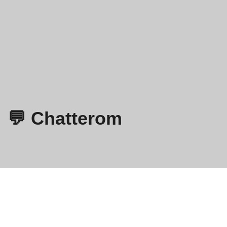
💬 Chatterom
Omegle
- Online videochat med fremmede!
Retningslinjer for personvern
Vilkår og betingelser
EN
FR
DE
IT
ES
NL
DA
FI
NB
SV