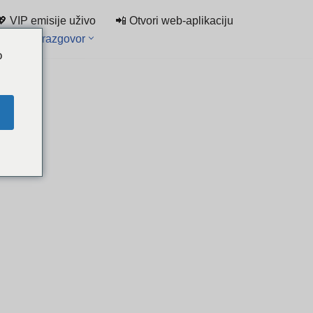
💖 VIP emisije uživo
📲 Otvori web-aplikaciju
Popis za razgovor
o