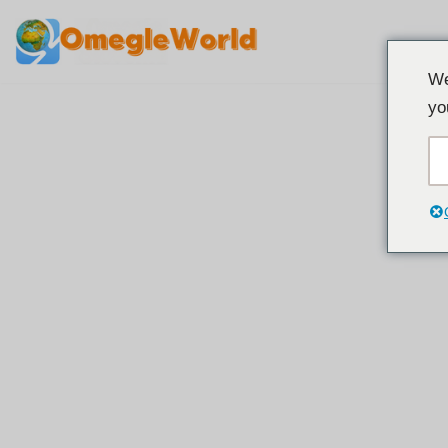
Preskoči
We
na
yo
sadržaj