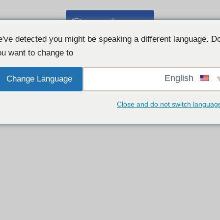
مفت ویب کیم چیٹ 👉
've detected you might be speaking a different language. D
u want to change to:
English
Change Language
Close and do not switch languag