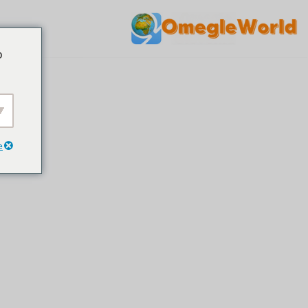
مواد
o
پر
جائیں۔
e