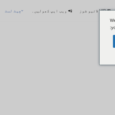
💖 VIP لائیو شوز
📲 ویب ایپ کھولیں۔
چیٹ لسٹ
We
yo