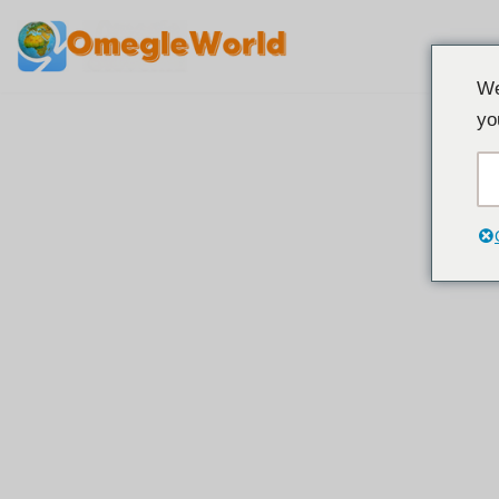
Pular
We
para
yo
o
conteúdo